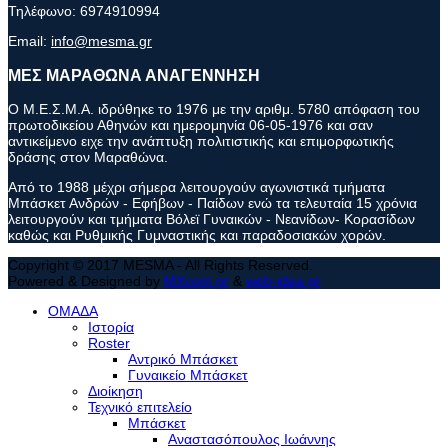
Τηλέφωνο:
6974910994
Email:
info@mesma.gr
ΜΕΣ ΜΑΡΑΘΩΝΑ ΑΝΑΓΕΝΝΗΣΗ
Ο Μ.Ε.Σ.Μ.Α. ιδρύθηκε το 1976 με την αριθμ. 5780 απόφαση του
πρωτοδικείου Αθηνών και ημερομηνία 06-05-1976 και σαν
αντικείμενο ειχε την ανάπτυξη πολιτιστικής και επιμορφωτικής
δράσης στον Μαραθώνα.
Από το 1988 μέχρι σήμερα λειτουργούν αγωνιστικά τμήματα
Μπάσκετ Ανδρών - Εφήβων - Παίδων ενώ τα τελευταία 15 χρόνια
λειτουργούν και τμήματα Βόλεϊ Γυναικών - Νεανίδων- Κορασίδων
καθώς και Ρυθμικής Γυμναστικής και παραδοσιακών χορών.
Copyright © 2017 MESMA - All Rights Reserved.
Powered & Designed by
MXcom.gr
&
web-idea.gr
ΟΜΑΔΑ
Ιστορία
Roster
Αντρικό Μπάσκετ
Γυναικείο Μπάσκετ
Διοίκηση
Τεχνικό επιτελείο
Μπάσκετ
Αναστασόπουλος Ιωάννης