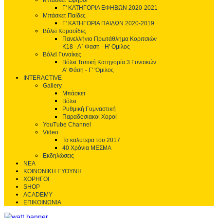
Μπάσκετ Έφηβοι
Γ' ΚΑΤΗΓΟΡΙΑ ΕΦΗΒΩΝ 2020-2021
Μπάσκετ Παίδες
Γ' ΚΑΤΗΓΟΡΙΑ ΠΑΙΔΩΝ 2020-2019
Βόλεϊ Κορασίδες
Πανελλήνιο Πρωτάθλημα Κοριτσιών
Κ18 - Α΄ Φαση - H' Ομιλος
Βόλεϊ Γυναίκες
Βόλεϊ Τοπική Κατηγορία 3 Γυναικών
Α' Φάση - Γ' 'Ομιλος
INTERACTIVE
Gallery
Μπάσκετ
Βόλεϊ
Ρυθμική Γυμναστική
Παραδοσιακοί Χοροί
YouTube Channel
Video
Τα καλυτερα του 2017
40 Χρόνια ΜΕΣΜΑ
Εκδηλώσεις
ΝΕΑ
ΚΟΙΝΩΝΙΚΗ ΕΥΘΥΝΗ
ΧΟΡΗΓΟΙ
SHOP
ACADEMY
ΕΠΙΚΟΙΝΩΝΙΑ