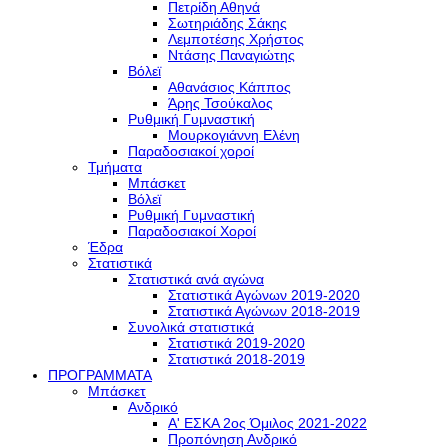
Πετρίδη Αθηνά
Σωτηριάδης Σάκης
Λεμποτέσης Χρήστος
Ντάσης Παναγιώτης
Βόλεϊ
Αθανάσιος Κάππος
Άρης Τσούκαλος
Ρυθμική Γυμναστική
Μουρκογιάννη Ελένη
Παραδοσιακοί χοροί
Τμήματα
Μπάσκετ
Βόλεϊ
Ρυθμική Γυμναστική
Παραδοσιακοί Χοροί
Έδρα
Στατιστικά
Στατιστικά ανά αγώνα
Στατιστικά Αγώνων 2019-2020
Στατιστικά Αγώνων 2018-2019
Συνολικά στατιστικά
Στατιστικά 2019-2020
Στατιστικά 2018-2019
ΠΡΟΓΡΑΜΜΑΤΑ
Μπάσκετ
Ανδρικό
Α' ΕΣΚΑ 2ος Όμιλος 2021-2022
Προπόνηση Ανδρικό