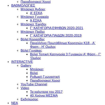
Παραδοσιακοί Χοροί
ΒΑΘΜΟΛΟΓΙΕΣ
Μπάσκετ Άνδρες
Α' ΕΣΚΑ
Μπάσκετ Γυναικείο
Ά ΕΣΚΑ
Μπάσκετ Έφηβοι
Γ' ΚΑΤΗΓΟΡΙΑ ΕΦΗΒΩΝ 2020-2021
Μπάσκετ Παίδες
Γ' ΚΑΤΗΓΟΡΙΑ ΠΑΙΔΩΝ 2020-2019
Βόλεϊ Κορασίδες
Πανελλήνιο Πρωτάθλημα Κοριτσιών Κ18 - Α΄
Φαση - H' Ομιλος
Βόλεϊ Γυναίκες
Βόλεϊ Τοπική Κατηγορία 3 Γυναικών Α' Φάση - Γ'
'Ομιλος
INTERACTIVE
Gallery
Μπάσκετ
Βόλεϊ
Ρυθμική Γυμναστική
Παραδοσιακοί Χοροί
YouTube Channel
Video
Τα καλυτερα του 2017
40 Χρόνια ΜΕΣΜΑ
Εκδηλώσεις
ΝΕΑ