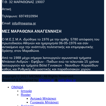
Τ.Θ. 32 ΜΑΡΑΘΩΝΑΣ 19007
Αττική
Τηλέφωνο:
6974910994
Email:
info@mesma.gr
ΜΕΣ ΜΑΡΑΘΩΝΑ ΑΝΑΓΕΝΝΗΣΗ
Ο Μ.Ε.Σ.Μ.Α. ιδρύθηκε το 1976 με την αριθμ. 5780 απόφαση του
πρωτοδικείου Αθηνών και ημερομηνία 06-05-1976 και σαν
αντικείμενο ειχε την ανάπτυξη πολιτιστικής και επιμορφωτικής
δράσης στον Μαραθώνα.
Από το 1988 μέχρι σήμερα λειτουργούν αγωνιστικά τμήματα
Μπάσκετ Ανδρών - Εφήβων - Παίδων ενώ τα τελευταία 15 χρόνια
λειτουργούν και τμήματα Βόλεϊ Γυναικών - Νεανίδων- Κορασίδων
καθώς και Ρυθμικής Γυμναστικής και παραδοσιακών χορών.
Copyright © 2017 MESMA - All Rights Reserved.
Powered & Designed by
MXcom.gr
&
web-idea.gr
ΟΜΑΔΑ
Ιστορία
Roster
Αντρικό Μπάσκετ
Γυναικείο Μπάσκετ