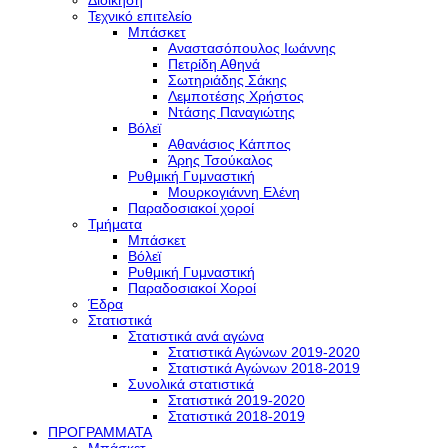
Διοίκηση
Τεχνικό επιτελείο
Μπάσκετ
Αναστασόπουλος Ιωάννης
Πετρίδη Αθηνά
Σωτηριάδης Σάκης
Λεμποτέσης Χρήστος
Ντάσης Παναγιώτης
Βόλεϊ
Αθανάσιος Κάππος
Άρης Τσούκαλος
Ρυθμική Γυμναστική
Μουρκογιάννη Ελένη
Παραδοσιακοί χοροί
Τμήματα
Μπάσκετ
Βόλεϊ
Ρυθμική Γυμναστική
Παραδοσιακοί Χοροί
Έδρα
Στατιστικά
Στατιστικά ανά αγώνα
Στατιστικά Αγώνων 2019-2020
Στατιστικά Αγώνων 2018-2019
Συνολικά στατιστικά
Στατιστικά 2019-2020
Στατιστικά 2018-2019
ΠΡΟΓΡΑΜΜΑΤΑ