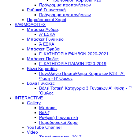
Προπόνηση Κορίτσια Κ18
Πρόγραμμα προπονήσεων
Ρυθμική Γυμναστική
Πρόγραμμα προπονήσεων
Παραδοσιακοί Χοροί
ΒΑΘΜΟΛΟΓΙΕΣ
Μπάσκετ Άνδρες
Α' ΕΣΚΑ
Μπάσκετ Γυναικείο
Ά ΕΣΚΑ
Μπάσκετ Έφηβοι
Γ' ΚΑΤΗΓΟΡΙΑ ΕΦΗΒΩΝ 2020-2021
Μπάσκετ Παίδες
Γ' ΚΑΤΗΓΟΡΙΑ ΠΑΙΔΩΝ 2020-2019
Βόλεϊ Κορασίδες
Πανελλήνιο Πρωτάθλημα Κοριτσιών Κ18 - Α΄
Φαση - H' Ομιλος
Βόλεϊ Γυναίκες
Βόλεϊ Τοπική Κατηγορία 3 Γυναικών Α' Φάση - Γ'
'Ομιλος
INTERACTIVE
Gallery
Μπάσκετ
Βόλεϊ
Ρυθμική Γυμναστική
Παραδοσιακοί Χοροί
YouTube Channel
Video