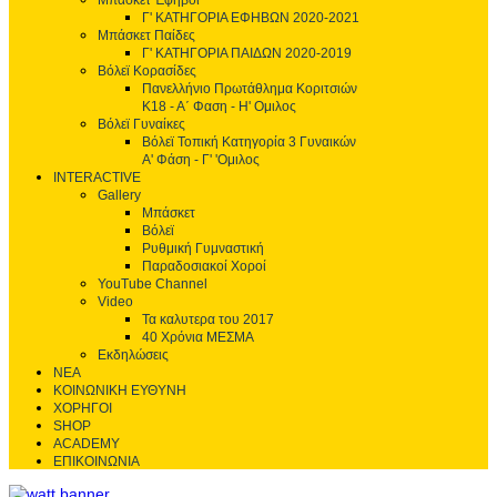
Μπάσκετ Έφηβοι
Γ' ΚΑΤΗΓΟΡΙΑ ΕΦΗΒΩΝ 2020-2021
Μπάσκετ Παίδες
Γ' ΚΑΤΗΓΟΡΙΑ ΠΑΙΔΩΝ 2020-2019
Βόλεϊ Κορασίδες
Πανελλήνιο Πρωτάθλημα Κοριτσιών
Κ18 - Α΄ Φαση - H' Ομιλος
Βόλεϊ Γυναίκες
Βόλεϊ Τοπική Κατηγορία 3 Γυναικών
Α' Φάση - Γ' 'Ομιλος
INTERACTIVE
Gallery
Μπάσκετ
Βόλεϊ
Ρυθμική Γυμναστική
Παραδοσιακοί Χοροί
YouTube Channel
Video
Τα καλυτερα του 2017
40 Χρόνια ΜΕΣΜΑ
Εκδηλώσεις
ΝΕΑ
ΚΟΙΝΩΝΙΚΗ ΕΥΘΥΝΗ
ΧΟΡΗΓΟΙ
SHOP
ACADEMY
ΕΠΙΚΟΙΝΩΝΙΑ