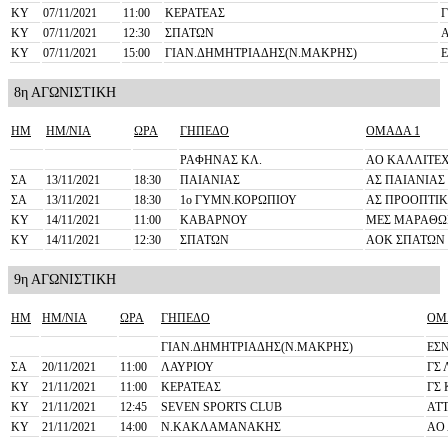
ΚΥ
07/11/2021
11:00
ΚΕΡΑΤΕΑΣ
Γ
ΚΥ
07/11/2021
12:30
ΣΠΑΤΩΝ
ΚΥ
07/11/2021
15:00
ΓΙΑΝ.ΔΗΜΗΤΡΙΑΔΗΣ(Ν.ΜΑΚΡΗΣ)
8η ΑΓΩΝΙΣΤΙΚΗ
ΗΜ
ΗΜ/ΝΙΑ
ΩΡΑ
ΓΗΠΕΔΟ
ΟΜΑΔΑ 1
ΡΑΦΗΝΑΣ ΚΛ.
ΑΟ ΚΑΛΛΙΤΕ
ΣΑ
13/11/2021
18:30
ΠΑΙΑΝΙΑΣ
ΑΣ ΠΑΙΑΝΙΑΣ
ΣΑ
13/11/2021
18:30
1o ΓΥΜΝ.ΚΟΡΩΠΙΟΥ
ΑΣ ΠΡΟΟΠΤΙ
ΚΥ
14/11/2021
11:00
ΚΑΒΑΡΝΟΥ
ΜΕΣ ΜΑΡΑΘΩ
ΚΥ
14/11/2021
12:30
ΣΠΑΤΩΝ
ΑΟΚ ΣΠΑΤΩΝ
9η ΑΓΩΝΙΣΤΙΚΗ
ΗΜ
ΗΜ/ΝΙΑ
ΩΡΑ
ΓΗΠΕΔΟ
ΟΜ
ΓΙΑΝ.ΔΗΜΗΤΡΙΑΔΗΣ(Ν.ΜΑΚΡΗΣ)
ΕΣ
ΣΑ
20/11/2021
11:00
ΛΑΥΡΙΟΥ
ΓΣ 
ΚΥ
21/11/2021
11:00
ΚΕΡΑΤΕΑΣ
ΓΣ 
ΚΥ
21/11/2021
12:45
SEVEN SPORTS CLUB
ΑΤ
ΚΥ
21/11/2021
14:00
Ν.ΚΑΚΛΑΜΑΝΑΚΗΣ
ΑΟ