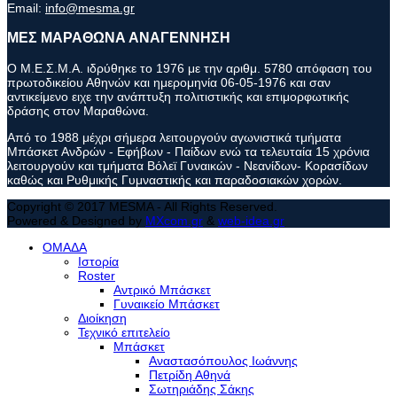
Email:
info@mesma.gr
ΜΕΣ ΜΑΡΑΘΩΝΑ ΑΝΑΓΕΝΝΗΣΗ
Ο Μ.Ε.Σ.Μ.Α. ιδρύθηκε το 1976 με την αριθμ. 5780 απόφαση του
πρωτοδικείου Αθηνών και ημερομηνία 06-05-1976 και σαν
αντικείμενο ειχε την ανάπτυξη πολιτιστικής και επιμορφωτικής
δράσης στον Μαραθώνα.
Από το 1988 μέχρι σήμερα λειτουργούν αγωνιστικά τμήματα
Μπάσκετ Ανδρών - Εφήβων - Παίδων ενώ τα τελευταία 15 χρόνια
λειτουργούν και τμήματα Βόλεϊ Γυναικών - Νεανίδων- Κορασίδων
καθώς και Ρυθμικής Γυμναστικής και παραδοσιακών χορών.
Copyright © 2017 MESMA - All Rights Reserved.
Powered & Designed by
MXcom.gr
&
web-idea.gr
ΟΜΑΔΑ
Ιστορία
Roster
Αντρικό Μπάσκετ
Γυναικείο Μπάσκετ
Διοίκηση
Τεχνικό επιτελείο
Μπάσκετ
Αναστασόπουλος Ιωάννης
Πετρίδη Αθηνά
Σωτηριάδης Σάκης