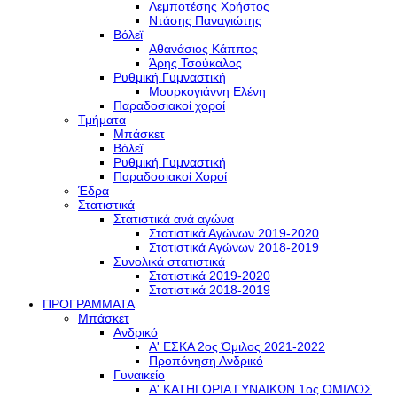
Λεμποτέσης Χρήστος
Ντάσης Παναγιώτης
Βόλεϊ
Αθανάσιος Κάππος
Άρης Τσούκαλος
Ρυθμική Γυμναστική
Μουρκογιάννη Ελένη
Παραδοσιακοί χοροί
Τμήματα
Μπάσκετ
Βόλεϊ
Ρυθμική Γυμναστική
Παραδοσιακοί Χοροί
Έδρα
Στατιστικά
Στατιστικά ανά αγώνα
Στατιστικά Αγώνων 2019-2020
Στατιστικά Αγώνων 2018-2019
Συνολικά στατιστικά
Στατιστικά 2019-2020
Στατιστικά 2018-2019
ΠΡΟΓΡΑΜΜΑΤΑ
Μπάσκετ
Ανδρικό
Α' ΕΣΚΑ 2ος Όμιλος 2021-2022
Προπόνηση Ανδρικό
Γυναικείο
Α' ΚΑΤΗΓΟΡΙΑ ΓΥΝΑΙΚΩΝ 1ος ΟΜΙΛΟΣ