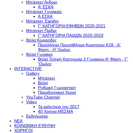
Μπάσκετ Άνδρες
Α' ΕΣΚΑ
Μπάσκετ Γυναικείο
Ά ΕΣΚΑ
Μπάσκετ Έφηβοι
Γ' ΚΑΤΗΓΟΡΙΑ ΕΦΗΒΩΝ 2020-2021
Μπάσκετ Παίδες
Γ' ΚΑΤΗΓΟΡΙΑ ΠΑΙΔΩΝ 2020-2019
Βόλεϊ Κορασίδες
Πανελλήνιο Πρωτάθλημα Κοριτσιών Κ18 - Α΄
Φαση - H' Ομιλος
Βόλεϊ Γυναίκες
Βόλεϊ Τοπική Κατηγορία 3 Γυναικών Α' Φάση - Γ'
'Ομιλος
INTERACTIVE
Gallery
Μπάσκετ
Βόλεϊ
Ρυθμική Γυμναστική
Παραδοσιακοί Χοροί
YouTube Channel
Video
Τα καλυτερα του 2017
40 Χρόνια ΜΕΣΜΑ
Εκδηλώσεις
ΝΕΑ
ΚΟΙΝΩΝΙΚΗ ΕΥΘΥΝΗ
ΧΟΡΗΓΟΙ