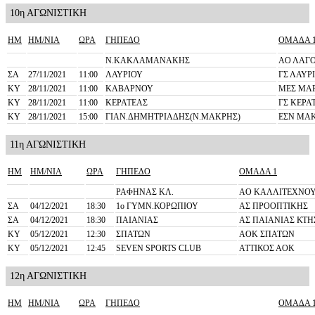
10η ΑΓΩΝΙΣΤΙΚΗ
ΗΜ
ΗΜ/ΝΙΑ
ΩΡΑ
ΓΗΠΕΔΟ
ΟΜΑΔΑ 
Ν.ΚΑΚΛΑΜΑΝΑΚΗΣ
ΑΟ ΛΑΓ
ΣΑ
27/11/2021
11:00
ΛΑΥΡΙΟΥ
ΓΣ ΛΑΥΡ
ΚΥ
28/11/2021
11:00
ΚΑΒΑΡΝΟΥ
ΜΕΣ ΜΑ
ΚΥ
28/11/2021
11:00
ΚΕΡΑΤΕΑΣ
ΓΣ ΚΕΡΑ
ΚΥ
28/11/2021
15:00
ΓΙΑΝ.ΔΗΜΗΤΡΙΑΔΗΣ(Ν.ΜΑΚΡΗΣ)
ΕΣΝ ΜΑ
11η ΑΓΩΝΙΣΤΙΚΗ
ΗΜ
ΗΜ/ΝΙΑ
ΩΡΑ
ΓΗΠΕΔΟ
ΟΜΑΔΑ 1
ΡΑΦΗΝΑΣ ΚΛ.
ΑΟ ΚΑΛΛΙΤΕΧΝΟ
ΣΑ
04/12/2021
18:30
1o ΓΥΜΝ.ΚΟΡΩΠΙΟΥ
ΑΣ ΠΡΟΟΠΤΙΚΗΣ
ΣΑ
04/12/2021
18:30
ΠΑΙΑΝΙΑΣ
ΑΣ ΠΑΙΑΝΙΑΣ ΚΤΗ
ΚΥ
05/12/2021
12:30
ΣΠΑΤΩΝ
ΑΟΚ ΣΠΑΤΩΝ
ΚΥ
05/12/2021
12:45
SEVEN SPORTS CLUB
ΑΤΤΙΚΟΣ ΑΟΚ
12η ΑΓΩΝΙΣΤΙΚΗ
ΗΜ
ΗΜ/ΝΙΑ
ΩΡΑ
ΓΗΠΕΔΟ
ΟΜΑΔΑ 