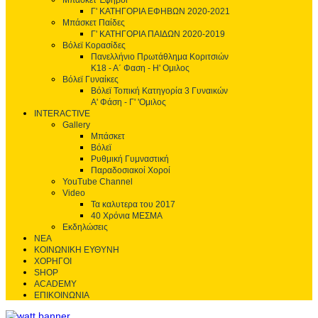
Μπάσκετ Έφηβοι
Γ' ΚΑΤΗΓΟΡΙΑ ΕΦΗΒΩΝ 2020-2021
Μπάσκετ Παίδες
Γ' ΚΑΤΗΓΟΡΙΑ ΠΑΙΔΩΝ 2020-2019
Βόλεϊ Κορασίδες
Πανελλήνιο Πρωτάθλημα Κοριτσιών
Κ18 - Α΄ Φαση - H' Ομιλος
Βόλεϊ Γυναίκες
Βόλεϊ Τοπική Κατηγορία 3 Γυναικών
Α' Φάση - Γ' 'Ομιλος
INTERACTIVE
Gallery
Μπάσκετ
Βόλεϊ
Ρυθμική Γυμναστική
Παραδοσιακοί Χοροί
YouTube Channel
Video
Τα καλυτερα του 2017
40 Χρόνια ΜΕΣΜΑ
Εκδηλώσεις
ΝΕΑ
ΚΟΙΝΩΝΙΚΗ ΕΥΘΥΝΗ
ΧΟΡΗΓΟΙ
SHOP
ACADEMY
ΕΠΙΚΟΙΝΩΝΙΑ