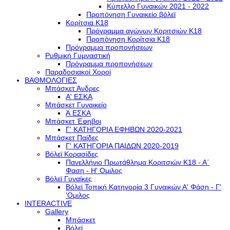
Κύπελλο Γυναικών 2021 - 2022
Προπόνηση Γυναικείο βόλεϊ
Κορίτσια Κ18
Πρόγραμμα αγώνων Κοριτσιών Κ18
Προπόνηση Κορίτσια Κ18
Πρόγραμμα προπονήσεων
Ρυθμική Γυμναστική
Πρόγραμμα προπονήσεων
Παραδοσιακοί Χοροί
ΒΑΘΜΟΛΟΓΙΕΣ
Μπάσκετ Άνδρες
Α' ΕΣΚΑ
Μπάσκετ Γυναικείο
Ά ΕΣΚΑ
Μπάσκετ Έφηβοι
Γ' ΚΑΤΗΓΟΡΙΑ ΕΦΗΒΩΝ 2020-2021
Μπάσκετ Παίδες
Γ' ΚΑΤΗΓΟΡΙΑ ΠΑΙΔΩΝ 2020-2019
Βόλεϊ Κορασίδες
Πανελλήνιο Πρωτάθλημα Κοριτσιών Κ18 - Α΄
Φαση - H' Ομιλος
Βόλεϊ Γυναίκες
Βόλεϊ Τοπική Κατηγορία 3 Γυναικών Α' Φάση - Γ'
'Ομιλος
INTERACTIVE
Gallery
Μπάσκετ
Βόλεϊ