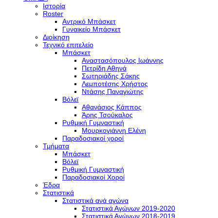
Ιστορία
Roster
Αντρικό Μπάσκετ
Γυναικείο Μπάσκετ
Διοίκηση
Τεχνικό επιτελείο
Μπάσκετ
Αναστασόπουλος Ιωάννης
Πετρίδη Αθηνά
Σωτηριάδης Σάκης
Λεμποτέσης Χρήστος
Ντάσης Παναγιώτης
Βόλεϊ
Αθανάσιος Κάππος
Άρης Τσούκαλος
Ρυθμική Γυμναστική
Μουρκογιάννη Ελένη
Παραδοσιακοί χοροί
Τμήματα
Μπάσκετ
Βόλεϊ
Ρυθμική Γυμναστική
Παραδοσιακοί Χοροί
Έδρα
Στατιστικά
Στατιστικά ανά αγώνα
Στατιστικά Αγώνων 2019-2020
Στατιστικά Αγώνων 2018-2019