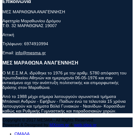
Επικοινωνία
ΜΕΣ ΜΑΡΑΘΩΝΑ ΑΝΑΓΕΝΝΗΣΗ
Αφετηρία Μαραθωνίου Δρόμου
Τ.Θ. 32 ΜΑΡΑΘΩΝΑΣ 19007
Αττική
Τηλέφωνο:
6974910994
Email:
info@mesma.gr
ΜΕΣ ΜΑΡΑΘΩΝΑ ΑΝΑΓΕΝΝΗΣΗ
Ο Μ.Ε.Σ.Μ.Α. ιδρύθηκε το 1976 με την αριθμ. 5780 απόφαση του
πρωτοδικείου Αθηνών και ημερομηνία 06-05-1976 και σαν
αντικείμενο ειχε την ανάπτυξη πολιτιστικής και επιμορφωτικής
δράσης στον Μαραθώνα.
Από το 1988 μέχρι σήμερα λειτουργούν αγωνιστικά τμήματα
Μπάσκετ Ανδρών - Εφήβων - Παίδων ενώ τα τελευταία 15 χρόνια
λειτουργούν και τμήματα Βόλεϊ Γυναικών - Νεανίδων- Κορασίδων
καθώς και Ρυθμικής Γυμναστικής και παραδοσιακών χορών.
Copyright © 2017 MESMA - All Rights Reserved.
Powered & Designed by
MXcom.gr
&
web-idea.gr
ΟΜΑΔΑ