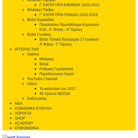
Μπάσκετ Έφηβοι
Γ' ΚΑΤΗΓΟΡΙΑ ΕΦΗΒΩΝ 2020-2021
Μπάσκετ Παίδες
Γ' ΚΑΤΗΓΟΡΙΑ ΠΑΙΔΩΝ 2020-2019
Βόλεϊ Κορασίδες
Πανελλήνιο Πρωτάθλημα Κοριτσιών
Κ18 - Α΄ Φαση - H' Ομιλος
Βόλεϊ Γυναίκες
Βόλεϊ Τοπική Κατηγορία 3 Γυναικών
Α' Φάση - Γ' 'Ομιλος
INTERACTIVE
Gallery
Μπάσκετ
Βόλεϊ
Ρυθμική Γυμναστική
Παραδοσιακοί Χοροί
YouTube Channel
Video
Τα καλυτερα του 2017
40 Χρόνια ΜΕΣΜΑ
Εκδηλώσεις
ΝΕΑ
ΚΟΙΝΩΝΙΚΗ ΕΥΘΥΝΗ
ΧΟΡΗΓΟΙ
SHOP
ACADEMY
ΕΠΙΚΟΙΝΩΝΙΑ