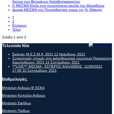
Αγώνα των Βετεράνων Καλαθοσφαιριστών
Ο ΜΕΣΜΑ δίπλα στα πυρόπληκτα σκυλιά του Μαραθώνα
Δωρεά ΜΕΣΜΑ στο Πυροσβεστικό σώμα της Ν. Μάκρης
1
2
Επόμενο
Τέλος
Σελίδα 1 από 2
Τελευταία Νέα
Εκλογές Μ.Ε.Σ.Μ.Α 2021
12 Νοέμβριος 2021
Συγκινητικές στιγμές στο φιλανθρωπικό τουρνουά Παναγιώτης
Χαμηλοθώρης 2021
14 Σεπτέμβριος 2021
***LIVE*** ΜΕΣΜΑ - ΕΣΠΕΡΟΣ ΚΑΛΛΙΘΕΑΣ, 11/09/2021
17:00
10 Σεπτέμβριος 2021
Βαθμολογίες
Μπάσκετ Ανδρών Β' ΕΣΚΑ
Μπάσκετ Κύπελλο Ανδρών
Μπάσκετ Εφήβων
Μπάσκετ Παίδων