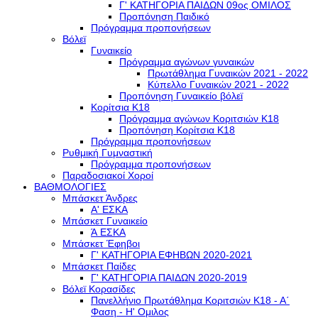
Γ' ΚΑΤΗΓΟΡΙΑ ΠΑΙΔΩΝ 09ος ΟΜΙΛΟΣ
Προπόνηση Παιδικό
Πρόγραμμα προπονήσεων
Βόλεϊ
Γυναικείο
Πρόγραμμα αγώνων γυναικών
Πρωτάθλημα Γυναικών 2021 - 2022
Κύπελλο Γυναικών 2021 - 2022
Προπόνηση Γυναικείο βόλεϊ
Κορίτσια Κ18
Πρόγραμμα αγώνων Κοριτσιών Κ18
Προπόνηση Κορίτσια Κ18
Πρόγραμμα προπονήσεων
Ρυθμική Γυμναστική
Πρόγραμμα προπονήσεων
Παραδοσιακοί Χοροί
ΒΑΘΜΟΛΟΓΙΕΣ
Μπάσκετ Άνδρες
Α' ΕΣΚΑ
Μπάσκετ Γυναικείο
Ά ΕΣΚΑ
Μπάσκετ Έφηβοι
Γ' ΚΑΤΗΓΟΡΙΑ ΕΦΗΒΩΝ 2020-2021
Μπάσκετ Παίδες
Γ' ΚΑΤΗΓΟΡΙΑ ΠΑΙΔΩΝ 2020-2019
Βόλεϊ Κορασίδες
Πανελλήνιο Πρωτάθλημα Κοριτσιών Κ18 - Α΄
Φαση - H' Ομιλος