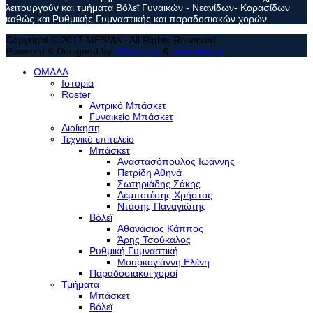
λειτουργούν και τμήματα Βόλεϊ Γυναικών - Νεανίδων- Κορασίδων
καθώς και Ρυθμικής Γυμναστικής και παραδοσιακών χορών.
Copyright © 2017 MESMA - All Rights Reserved.
Powered & Designed by
MXcom.gr
&
web-idea.gr
ΟΜΑΔΑ
Ιστορία
Roster
Αντρικό Μπάσκετ
Γυναικείο Μπάσκετ
Διοίκηση
Τεχνικό επιτελείο
Μπάσκετ
Αναστασόπουλος Ιωάννης
Πετρίδη Αθηνά
Σωτηριάδης Σάκης
Λεμποτέσης Χρήστος
Ντάσης Παναγιώτης
Βόλεϊ
Αθανάσιος Κάππος
Άρης Τσούκαλος
Ρυθμική Γυμναστική
Μουρκογιάννη Ελένη
Παραδοσιακοί χοροί
Τμήματα
Μπάσκετ
Βόλεϊ