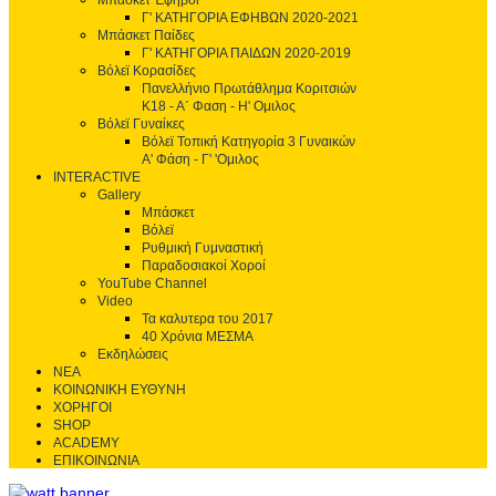
Μπάσκετ Έφηβοι
Γ' ΚΑΤΗΓΟΡΙΑ ΕΦΗΒΩΝ 2020-2021
Μπάσκετ Παίδες
Γ' ΚΑΤΗΓΟΡΙΑ ΠΑΙΔΩΝ 2020-2019
Βόλεϊ Κορασίδες
Πανελλήνιο Πρωτάθλημα Κοριτσιών
Κ18 - Α΄ Φαση - H' Ομιλος
Βόλεϊ Γυναίκες
Βόλεϊ Τοπική Κατηγορία 3 Γυναικών
Α' Φάση - Γ' 'Ομιλος
INTERACTIVE
Gallery
Μπάσκετ
Βόλεϊ
Ρυθμική Γυμναστική
Παραδοσιακοί Χοροί
YouTube Channel
Video
Τα καλυτερα του 2017
40 Χρόνια ΜΕΣΜΑ
Εκδηλώσεις
ΝΕΑ
ΚΟΙΝΩΝΙΚΗ ΕΥΘΥΝΗ
ΧΟΡΗΓΟΙ
SHOP
ACADEMY
ΕΠΙΚΟΙΝΩΝΙΑ