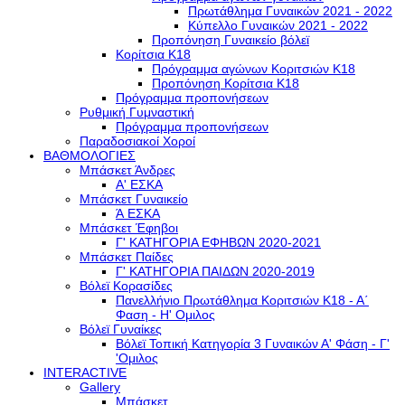
Πρωτάθλημα Γυναικών 2021 - 2022
Κύπελλο Γυναικών 2021 - 2022
Προπόνηση Γυναικείο βόλεϊ
Κορίτσια Κ18
Πρόγραμμα αγώνων Κοριτσιών Κ18
Προπόνηση Κορίτσια Κ18
Πρόγραμμα προπονήσεων
Ρυθμική Γυμναστική
Πρόγραμμα προπονήσεων
Παραδοσιακοί Χοροί
ΒΑΘΜΟΛΟΓΙΕΣ
Μπάσκετ Άνδρες
Α' ΕΣΚΑ
Μπάσκετ Γυναικείο
Ά ΕΣΚΑ
Μπάσκετ Έφηβοι
Γ' ΚΑΤΗΓΟΡΙΑ ΕΦΗΒΩΝ 2020-2021
Μπάσκετ Παίδες
Γ' ΚΑΤΗΓΟΡΙΑ ΠΑΙΔΩΝ 2020-2019
Βόλεϊ Κορασίδες
Πανελλήνιο Πρωτάθλημα Κοριτσιών Κ18 - Α΄
Φαση - H' Ομιλος
Βόλεϊ Γυναίκες
Βόλεϊ Τοπική Κατηγορία 3 Γυναικών Α' Φάση - Γ'
'Ομιλος
INTERACTIVE
Gallery
Μπάσκετ