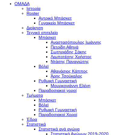
ΟΜΑΔΑ
Ιστορία
Roster
Αντρικό Μπάσκετ
Γυναικείο Μπάσκετ
Διοίκηση
Τεχνικό επιτελείο
Μπάσκετ
Αναστασόπουλος Ιωάννης
Πετρίδη Αθηνά
Σωτηριάδης Σάκης
Λεμποτέσης Χρήστος
Ντάσης Παναγιώτης
Βόλεϊ
Αθανάσιος Κάππος
Άρης Τσούκαλος
Ρυθμική Γυμναστική
Μουρκογιάννη Ελένη
Παραδοσιακοί χοροί
Τμήματα
Μπάσκετ
Βόλεϊ
Ρυθμική Γυμναστική
Παραδοσιακοί Χοροί
Έδρα
Στατιστικά
Στατιστικά ανά αγώνα
Στατιστικά Αγώνων 2019-2020