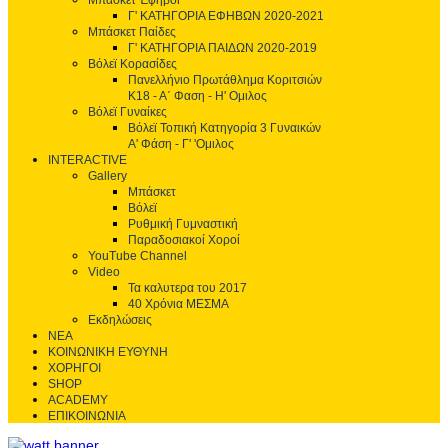
Μπάσκετ Έφηβοι
Γ' ΚΑΤΗΓΟΡΙΑ ΕΦΗΒΩΝ 2020-2021
Μπάσκετ Παίδες
Γ' ΚΑΤΗΓΟΡΙΑ ΠΑΙΔΩΝ 2020-2019
Βόλεϊ Κορασίδες
Πανελλήνιο Πρωτάθλημα Κοριτσιών
Κ18 - Α΄ Φαση - H' Ομιλος
Βόλεϊ Γυναίκες
Βόλεϊ Τοπική Κατηγορία 3 Γυναικών
Α' Φάση - Γ' 'Ομιλος
INTERACTIVE
Gallery
Μπάσκετ
Βόλεϊ
Ρυθμική Γυμναστική
Παραδοσιακοί Χοροί
YouTube Channel
Video
Τα καλυτερα του 2017
40 Χρόνια ΜΕΣΜΑ
Εκδηλώσεις
ΝΕΑ
ΚΟΙΝΩΝΙΚΗ ΕΥΘΥΝΗ
ΧΟΡΗΓΟΙ
SHOP
ACADEMY
ΕΠΙΚΟΙΝΩΝΙΑ