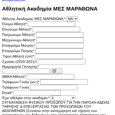
Αθλητική Ακαδημία ΜΕΣ ΜΑΡΑΘΩΝΑ
Αθλητής Ακαδημίας ΜΕΣ ΜΑΡΑΘΩΝΑ;
*
Όνομα Αθλητή
*
Επώνυμο Αθλητή
*
Πατρώνυμο Αθλητή
*
Μητρώνυμο Αθλητή
*
Επάγγελμα Μητρός
*
Επάγγελμα Πατρός
*
Ύψος Αθλητή (cm)
*
Σχολείο (2020-2021)
*
Ημερομηνία Γέννησης
*
...
ΑΜΚΑ Αθλητή
*
Τηλέφωνο Γονέα (κιν.)
*
Τηλέφωνο Γονέα
Email
*
Έχει αδέλφια στην ακαδημία;
*
ΣΥΓΚΑΤΑΘΕΣΗ ΦΥΣΙΚΟΥ ΠΡΟΣΩΠΟΥ ΓΙΑ ΤΗΝ ΠΑΡΟΧΗ ΑΔΕΙΑΣ
ΤΗΡΗΣΗΣ & ΕΠΕΞΕΡΓΑΣΙΑΣ ΤΩΝ ΠΡΟΣΩΠΙΚΩΝ ΤΟΥ
ΔΕΔΟΜΕΝΩΝ (Συναινώ στην καταχώρηση και τήρηση των
προσωπικών μου δεδομένων στις ηλεκτρονικές πλατφόρμες του