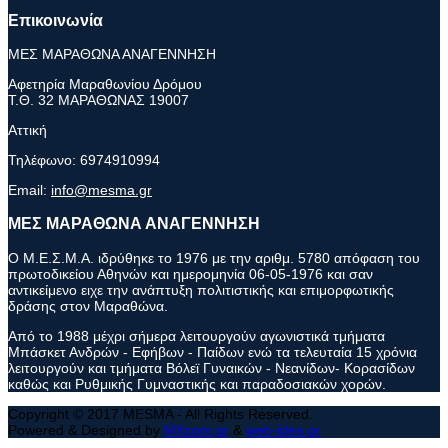
Επικοινωνία
ΜΕΣ ΜΑΡΑΘΩΝΑ ΑΝΑΓΕΝΝΗΣΗ
Αφετηρία Μαραθωνίου Δρόμου
Τ.Θ. 32 ΜΑΡΑΘΩΝΑΣ 19007
Αττική
Τηλέφωνο:
6974910994
Email:
info@mesma.gr
ΜΕΣ ΜΑΡΑΘΩΝΑ ΑΝΑΓΕΝΝΗΣΗ
Ο Μ.Ε.Σ.Μ.Α. ιδρύθηκε το 1976 με την αριθμ. 5780 απόφαση του
πρωτοδικείου Αθηνών και ημερομηνία 06-05-1976 και σαν
αντικείμενο ειχε την ανάπτυξη πολιτιστικής και επιμορφωτικής
δράσης στον Μαραθώνα.
Από το 1988 μέχρι σήμερα λειτουργούν αγωνιστικά τμήματα
Μπάσκετ Ανδρών - Εφήβων - Παίδων ενώ τα τελευταία 15 χρόνια
λειτουργούν και τμήματα Βόλεϊ Γυναικών - Νεανίδων- Κορασίδων
καθώς και Ρυθμικής Γυμναστικής και παραδοσιακών χορών.
Copyright © 2017 MESMA - All Rights Reserved.
Powered & Designed by
MXcom.gr
&
web-idea.gr