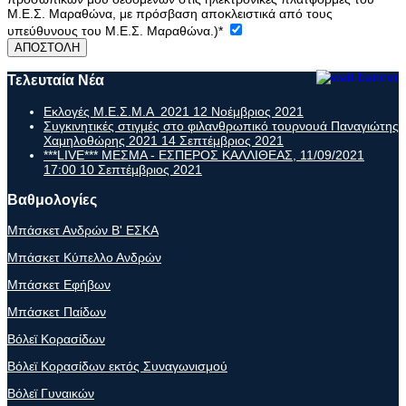
Μ.Ε.Σ. Μαραθώνα, με πρόσβαση αποκλειστικά από τους
υπεύθυνους του Μ.Ε.Σ. Μαραθώνα.)
*
ΑΠΟΣΤΟΛΗ
Τελευταία Νέα
Εκλογές Μ.Ε.Σ.Μ.Α 2021
12 Νοέμβριος 2021
Συγκινητικές στιγμές στο φιλανθρωπικό τουρνουά Παναγιώτης
Χαμηλοθώρης 2021
14 Σεπτέμβριος 2021
***LIVE*** ΜΕΣΜΑ - ΕΣΠΕΡΟΣ ΚΑΛΛΙΘΕΑΣ, 11/09/2021
17:00
10 Σεπτέμβριος 2021
Βαθμολογίες
Μπάσκετ Ανδρών Β' ΕΣΚΑ
Μπάσκετ Κύπελλο Ανδρών
Μπάσκετ Εφήβων
Μπάσκετ Παίδων
Βόλεϊ Κορασίδων
Βόλεϊ Κορασίδων εκτός Συναγωνισμού
Βόλεϊ Γυναικών