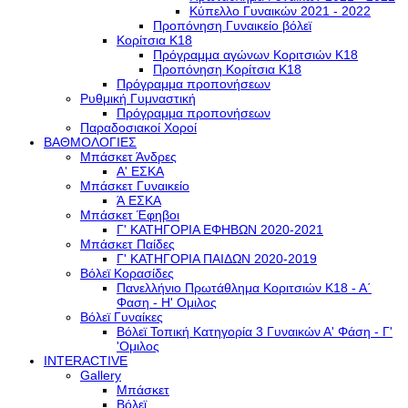
Κύπελλο Γυναικών 2021 - 2022
Προπόνηση Γυναικείο βόλεϊ
Κορίτσια Κ18
Πρόγραμμα αγώνων Κοριτσιών Κ18
Προπόνηση Κορίτσια Κ18
Πρόγραμμα προπονήσεων
Ρυθμική Γυμναστική
Πρόγραμμα προπονήσεων
Παραδοσιακοί Χοροί
ΒΑΘΜΟΛΟΓΙΕΣ
Μπάσκετ Άνδρες
Α' ΕΣΚΑ
Μπάσκετ Γυναικείο
Ά ΕΣΚΑ
Μπάσκετ Έφηβοι
Γ' ΚΑΤΗΓΟΡΙΑ ΕΦΗΒΩΝ 2020-2021
Μπάσκετ Παίδες
Γ' ΚΑΤΗΓΟΡΙΑ ΠΑΙΔΩΝ 2020-2019
Βόλεϊ Κορασίδες
Πανελλήνιο Πρωτάθλημα Κοριτσιών Κ18 - Α΄
Φαση - H' Ομιλος
Βόλεϊ Γυναίκες
Βόλεϊ Τοπική Κατηγορία 3 Γυναικών Α' Φάση - Γ'
'Ομιλος
INTERACTIVE
Gallery
Μπάσκετ
Βόλεϊ