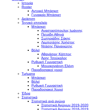
Ιστορία
Roster
Αντρικό Μπάσκετ
Γυναικείο Μπάσκετ
Διοίκηση
Τεχνικό επιτελείο
Μπάσκετ
Αναστασόπουλος Ιωάννης
Πετρίδη Αθηνά
Σωτηριάδης Σάκης
Λεμποτέσης Χρήστος
Ντάσης Παναγιώτης
Βόλεϊ
Αθανάσιος Κάππος
Άρης Τσούκαλος
Ρυθμική Γυμναστική
Μουρκογιάννη Ελένη
Παραδοσιακοί χοροί
Τμήματα
Μπάσκετ
Βόλεϊ
Ρυθμική Γυμναστική
Παραδοσιακοί Χοροί
Έδρα
Στατιστικά
Στατιστικά ανά αγώνα
Στατιστικά Αγώνων 2019-2020
Στατιστικά Αγώνων 2018-2019