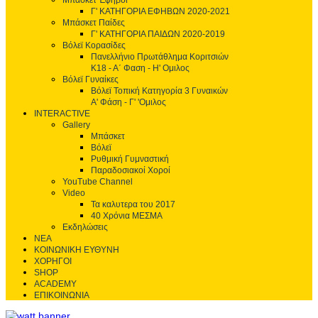
Μπάσκετ Έφηβοι
Γ' ΚΑΤΗΓΟΡΙΑ ΕΦΗΒΩΝ 2020-2021
Μπάσκετ Παίδες
Γ' ΚΑΤΗΓΟΡΙΑ ΠΑΙΔΩΝ 2020-2019
Βόλεϊ Κορασίδες
Πανελλήνιο Πρωτάθλημα Κοριτσιών
Κ18 - Α΄ Φαση - H' Ομιλος
Βόλεϊ Γυναίκες
Βόλεϊ Τοπική Κατηγορία 3 Γυναικών
Α' Φάση - Γ' 'Ομιλος
INTERACTIVE
Gallery
Μπάσκετ
Βόλεϊ
Ρυθμική Γυμναστική
Παραδοσιακοί Χοροί
YouTube Channel
Video
Τα καλυτερα του 2017
40 Χρόνια ΜΕΣΜΑ
Εκδηλώσεις
ΝΕΑ
ΚΟΙΝΩΝΙΚΗ ΕΥΘΥΝΗ
ΧΟΡΗΓΟΙ
SHOP
ACADEMY
ΕΠΙΚΟΙΝΩΝΙΑ