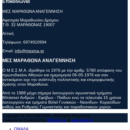
Επικοινωνία
ΜΕΣ ΜΑΡΑΘΩΝΑ ΑΝΑΓΕΝΝΗΣΗ
Αφετηρία Μαραθωνίου Δρόμου
Τ.Θ. 32 ΜΑΡΑΘΩΝΑΣ 19007
Αττική
Τηλέφωνο:
6974910994
Email:
info@mesma.gr
ΜΕΣ ΜΑΡΑΘΩΝΑ ΑΝΑΓΕΝΝΗΣΗ
Ο Μ.Ε.Σ.Μ.Α. ιδρύθηκε το 1976 με την αριθμ. 5780 απόφαση του
πρωτοδικείου Αθηνών και ημερομηνία 06-05-1976 και σαν
αντικείμενο ειχε την ανάπτυξη πολιτιστικής και επιμορφωτικής
δράσης στον Μαραθώνα.
Από το 1988 μέχρι σήμερα λειτουργούν αγωνιστικά τμήματα
Μπάσκετ Ανδρών - Εφήβων - Παίδων ενώ τα τελευταία 15 χρόνια
λειτουργούν και τμήματα Βόλεϊ Γυναικών - Νεανίδων- Κορασίδων
καθώς και Ρυθμικής Γυμναστικής και παραδοσιακών χορών.
Copyright © 2017 MESMA - All Rights Reserved.
Powered & Designed by
MXcom.gr
&
web-idea.gr
ΟΜΑΔΑ