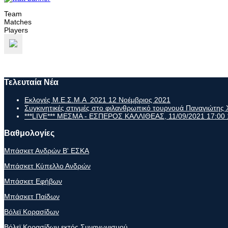
Team
Matches
Players
Τελευταία Νέα
Εκλογές Μ.Ε.Σ.Μ.Α 2021
12 Νοέμβριος 2021
Συγκινητικές στιγμές στο φιλανθρωπικό τουρνουά Παναγιώτη
***LIVE*** ΜΕΣΜΑ - ΕΣΠΕΡΟΣ ΚΑΛΛΙΘΕΑΣ, 11/09/2021 17:00
Βαθμολογίες
Μπάσκετ Ανδρών Β' ΕΣΚΑ
Μπάσκετ Κύπελλο Ανδρών
Μπάσκετ Εφήβων
Μπάσκετ Παίδων
Βόλεϊ Κορασίδων
Βόλεϊ Κορασίδων εκτός Συναγωνισμού