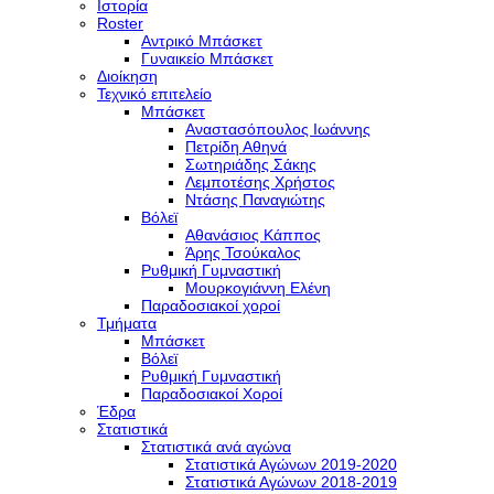
Ιστορία
Roster
Αντρικό Μπάσκετ
Γυναικείο Μπάσκετ
Διοίκηση
Τεχνικό επιτελείο
Μπάσκετ
Αναστασόπουλος Ιωάννης
Πετρίδη Αθηνά
Σωτηριάδης Σάκης
Λεμποτέσης Χρήστος
Ντάσης Παναγιώτης
Βόλεϊ
Αθανάσιος Κάππος
Άρης Τσούκαλος
Ρυθμική Γυμναστική
Μουρκογιάννη Ελένη
Παραδοσιακοί χοροί
Τμήματα
Μπάσκετ
Βόλεϊ
Ρυθμική Γυμναστική
Παραδοσιακοί Χοροί
Έδρα
Στατιστικά
Στατιστικά ανά αγώνα
Στατιστικά Αγώνων 2019-2020
Στατιστικά Αγώνων 2018-2019