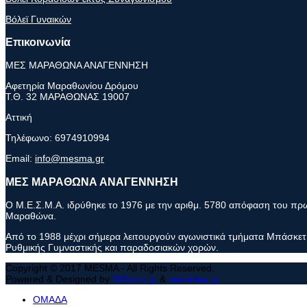
Βόλεϊ Γυναικών
Επικοινωνία
ΜΕΣ ΜΑΡΑΘΩΝΑ ΑΝΑΓΕΝΝΗΣΗ
Αφετηρία Μαραθωνίου Δρόμου
Τ.Θ. 32 ΜΑΡΑΘΩΝΑΣ 19007
Αττική
Τηλέφωνο:
6974910994
Email:
info@mesma.gr
ΜΕΣ ΜΑΡΑΘΩΝΑ ΑΝΑΓΕΝΝΗΣΗ
Ο Μ.Ε.Σ.Μ.Α. ιδρύθηκε το 1976 με την αριθμ. 5780 απόφαση του πρωτ
Μαραθώνα.
Από το 1988 μέχρι σήμερα λειτουργούν αγωνιστικά τμήματα Μπάσκετ 
Ρυθμικής Γυμναστικής και παραδοσιακών χορών.
Copyright © 2017 MESMA - All Rights Reserved.
Powered & Designed by
MXcom.gr
&
web-idea.gr
ΟΜΑΔΑ