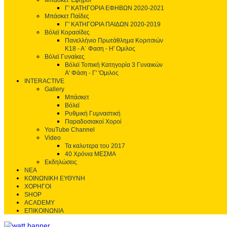
Μπάσκετ Έφηβοι
Γ' ΚΑΤΗΓΟΡΙΑ ΕΦΗΒΩΝ 2020-2021
Μπάσκετ Παίδες
Γ' ΚΑΤΗΓΟΡΙΑ ΠΑΙΔΩΝ 2020-2019
Βόλεϊ Κορασίδες
Πανελλήνιο Πρωτάθλημα Κοριτσιών
Κ18 - Α΄ Φαση - H' Ομιλος
Βόλεϊ Γυναίκες
Βόλεϊ Τοπική Κατηγορία 3 Γυναικών
Α' Φάση - Γ' 'Ομιλος
INTERACTIVE
Gallery
Μπάσκετ
Βόλεϊ
Ρυθμική Γυμναστική
Παραδοσιακοί Χοροί
YouTube Channel
Video
Τα καλυτερα του 2017
40 Χρόνια ΜΕΣΜΑ
Εκδηλώσεις
ΝΕΑ
ΚΟΙΝΩΝΙΚΗ ΕΥΘΥΝΗ
ΧΟΡΗΓΟΙ
SHOP
ACADEMY
ΕΠΙΚΟΙΝΩΝΙΑ