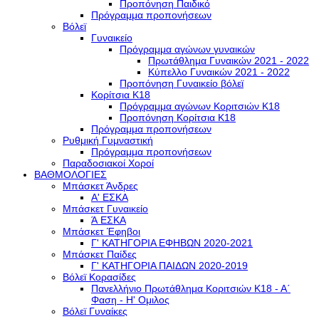
Προπόνηση Παιδικό
Πρόγραμμα προπονήσεων
Βόλεϊ
Γυναικείο
Πρόγραμμα αγώνων γυναικών
Πρωτάθλημα Γυναικών 2021 - 2022
Κύπελλο Γυναικών 2021 - 2022
Προπόνηση Γυναικείο βόλεϊ
Κορίτσια Κ18
Πρόγραμμα αγώνων Κοριτσιών Κ18
Προπόνηση Κορίτσια Κ18
Πρόγραμμα προπονήσεων
Ρυθμική Γυμναστική
Πρόγραμμα προπονήσεων
Παραδοσιακοί Χοροί
ΒΑΘΜΟΛΟΓΙΕΣ
Μπάσκετ Άνδρες
Α' ΕΣΚΑ
Μπάσκετ Γυναικείο
Ά ΕΣΚΑ
Μπάσκετ Έφηβοι
Γ' ΚΑΤΗΓΟΡΙΑ ΕΦΗΒΩΝ 2020-2021
Μπάσκετ Παίδες
Γ' ΚΑΤΗΓΟΡΙΑ ΠΑΙΔΩΝ 2020-2019
Βόλεϊ Κορασίδες
Πανελλήνιο Πρωτάθλημα Κοριτσιών Κ18 - Α΄
Φαση - H' Ομιλος
Βόλεϊ Γυναίκες