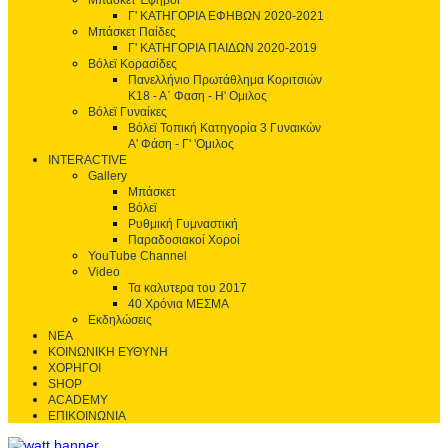
Μπάσκετ Έφηβοι
Γ' ΚΑΤΗΓΟΡΙΑ ΕΦΗΒΩΝ 2020-2021
Μπάσκετ Παίδες
Γ' ΚΑΤΗΓΟΡΙΑ ΠΑΙΔΩΝ 2020-2019
Βόλεϊ Κορασίδες
Πανελλήνιο Πρωτάθλημα Κοριτσιών
Κ18 - Α΄ Φαση - H' Ομιλος
Βόλεϊ Γυναίκες
Βόλεϊ Τοπική Κατηγορία 3 Γυναικών
Α' Φάση - Γ' 'Ομιλος
INTERACTIVE
Gallery
Μπάσκετ
Βόλεϊ
Ρυθμική Γυμναστική
Παραδοσιακοί Χοροί
YouTube Channel
Video
Τα καλυτερα του 2017
40 Χρόνια ΜΕΣΜΑ
Εκδηλώσεις
ΝΕΑ
ΚΟΙΝΩΝΙΚΗ ΕΥΘΥΝΗ
ΧΟΡΗΓΟΙ
SHOP
ACADEMY
ΕΠΙΚΟΙΝΩΝΙΑ