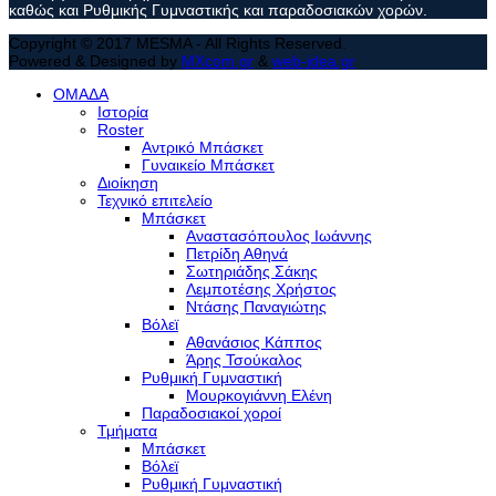
καθώς και Ρυθμικής Γυμναστικής και παραδοσιακών χορών.
Copyright © 2017 MESMA - All Rights Reserved.
Powered & Designed by
MXcom.gr
&
web-idea.gr
ΟΜΑΔΑ
Ιστορία
Roster
Αντρικό Μπάσκετ
Γυναικείο Μπάσκετ
Διοίκηση
Τεχνικό επιτελείο
Μπάσκετ
Αναστασόπουλος Ιωάννης
Πετρίδη Αθηνά
Σωτηριάδης Σάκης
Λεμποτέσης Χρήστος
Ντάσης Παναγιώτης
Βόλεϊ
Αθανάσιος Κάππος
Άρης Τσούκαλος
Ρυθμική Γυμναστική
Μουρκογιάννη Ελένη
Παραδοσιακοί χοροί
Τμήματα
Μπάσκετ
Βόλεϊ
Ρυθμική Γυμναστική