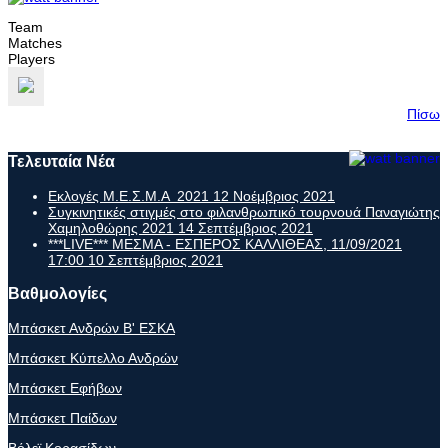
Team
Matches
Players
Πίσω
Τελευταία Νέα
Εκλογές Μ.Ε.Σ.Μ.Α 2021
12 Νοέμβριος 2021
Συγκινητικές στιγμές στο φιλανθρωπικό τουρνουά Παναγιώτης
Χαμηλοθώρης 2021
14 Σεπτέμβριος 2021
***LIVE*** ΜΕΣΜΑ - ΕΣΠΕΡΟΣ ΚΑΛΛΙΘΕΑΣ, 11/09/2021
17:00
10 Σεπτέμβριος 2021
Βαθμολογίες
Μπάσκετ Ανδρών Β' ΕΣΚΑ
Μπάσκετ Κύπελλο Ανδρών
Μπάσκετ Εφήβων
Μπάσκετ Παίδων
Βόλεϊ Κορασίδων