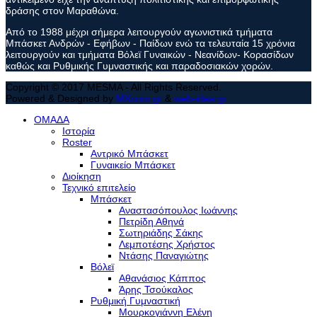
δράσης στον Μαραθώνα.
Από το 1988 μέχρι σήμερα λειτουργούν αγωνιστικά τμήματα
Μπάσκετ Ανδρών - Εφήβων - Παίδων ενώ τα τελευταία 15 χρόνια
λειτουργούν και τμήματα Βόλεϊ Γυναικών - Νεανίδων- Κορασίδων
καθώς και Ρυθμικής Γυμναστικής και παραδοσιακών χορών.
Copyright © 2017 MESMA - All Rights Reserved.
Powered & Designed by
MXcom.gr
&
web-idea.gr
ΟΜΑΔΑ
Ιστορία
Roster
Αντρικό Μπάσκετ
Γυναικείο Μπάσκετ
Διοίκηση
Τεχνικό επιτελείο
Μπάσκετ
Αναστασόπουλος Ιωάννης
Πετρίδη Αθηνά
Σωτηριάδης Σάκης
Λεμποτέσης Χρήστος
Ντάσης Παναγιώτης
Βόλεϊ
Αθανάσιος Κάππος
Άρης Τσούκαλος
Ρυθμική Γυμναστική
Μουρκογιάννη Ελένη