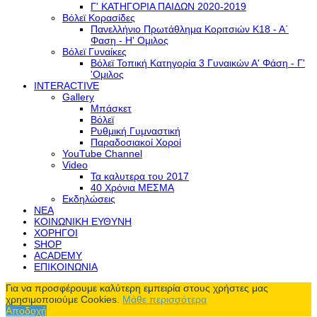
Γ' ΚΑΤΗΓΟΡΙΑ ΠΑΙΔΩΝ 2020-2019
Βόλεϊ Κορασίδες
Πανελλήνιο Πρωτάθλημα Κοριτσιών Κ18 - Α΄
Φαση - H' Ομιλος
Βόλεϊ Γυναίκες
Βόλεϊ Τοπική Κατηγορία 3 Γυναικών Α' Φάση - Γ'
'Ομιλος
INTERACTIVE
Gallery
Μπάσκετ
Βόλεϊ
Ρυθμική Γυμναστική
Παραδοσιακοί Χοροί
YouTube Channel
Video
Τα καλυτερα του 2017
40 Χρόνια ΜΕΣΜΑ
Εκδηλώσεις
ΝΕΑ
ΚΟΙΝΩΝΙΚΗ ΕΥΘΥΝΗ
ΧΟΡΗΓΟΙ
SHOP
ACADEMY
ΕΠΙΚΟΙΝΩΝΙΑ
Για να προσφέρουμε καλύτερη εμπειρία στους χρήστες μας
χρησιμοποιούμε Cookies.
Μάθε περισσότερα
Αποδοχή