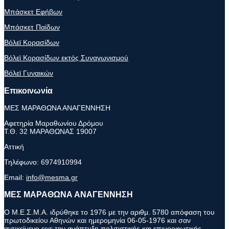
Μπάσκετ Εφήβων
Μπάσκετ Παίδων
Βόλεϊ Κορασίδων
Βόλεϊ Κορασίδων εκτός Συναγωνισμού
Βόλεϊ Γυναικών
Επικοινωνία
ΜΕΣ ΜΑΡΑΘΩΝΑ ΑΝΑΓΕΝΝΗΣΗ
Αφετηρία Μαραθωνίου Δρόμου
Τ.Θ. 32 ΜΑΡΑΘΩΝΑΣ 19007
Αττική
Τηλέφωνο:
6974910994
Email:
info@mesma.gr
ΜΕΣ ΜΑΡΑΘΩΝΑ ΑΝΑΓΕΝΝΗΣΗ
Ο Μ.Ε.Σ.Μ.Α. ιδρύθηκε το 1976 με την αριθμ. 5780 απόφαση του
πρωτοδικείου Αθηνών και ημερομηνία 06-05-1976 και σαν
αντικείμενο ειχε την ανάπτυξη πολιτιστικής και επιμορφωτικής