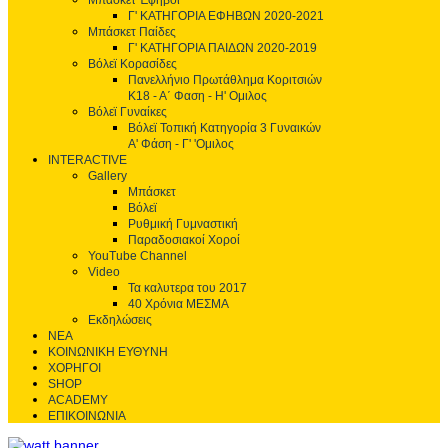
Μπάσκετ Έφηβοι
Γ' ΚΑΤΗΓΟΡΙΑ ΕΦΗΒΩΝ 2020-2021
Μπάσκετ Παίδες
Γ' ΚΑΤΗΓΟΡΙΑ ΠΑΙΔΩΝ 2020-2019
Βόλεϊ Κορασίδες
Πανελλήνιο Πρωτάθλημα Κοριτσιών
Κ18 - Α΄ Φαση - H' Ομιλος
Βόλεϊ Γυναίκες
Βόλεϊ Τοπική Κατηγορία 3 Γυναικών
Α' Φάση - Γ' 'Ομιλος
INTERACTIVE
Gallery
Μπάσκετ
Βόλεϊ
Ρυθμική Γυμναστική
Παραδοσιακοί Χοροί
YouTube Channel
Video
Τα καλυτερα του 2017
40 Χρόνια ΜΕΣΜΑ
Εκδηλώσεις
ΝΕΑ
ΚΟΙΝΩΝΙΚΗ ΕΥΘΥΝΗ
ΧΟΡΗΓΟΙ
SHOP
ACADEMY
ΕΠΙΚΟΙΝΩΝΙΑ