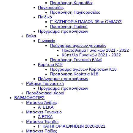
Προπόνηση Κορασίδες
Παγκορασίδες
Προπόνηση Παγκορασίδες
Παιδικό
Γ' ΚΑΤΗΓΟΡΙΑ ΠΑΙΔΩΝ 09ος ΟΜΙΛΟΣ
Προπόνηση Παιδικό
Πρόγραμμα προπονήσεων
Βόλεϊ
Γυναικείο
Πρόγραμμα αγώνων γυναικών
Πρωτάθλημα Γυναικών 2021 - 2022
Κύπελλο Γυναικών 2021 - 2022
Προπόνηση Γυναικείο βόλεϊ
Κορίτσια Κ18
Πρόγραμμα αγώνων Κοριτσιών Κ18
Προπόνηση Κορίτσια Κ18
Πρόγραμμα προπονήσεων
Ρυθμική Γυμναστική
Πρόγραμμα προπονήσεων
Παραδοσιακοί Χοροί
ΒΑΘΜΟΛΟΓΙΕΣ
Μπάσκετ Άνδρες
Α' ΕΣΚΑ
Μπάσκετ Γυναικείο
Ά ΕΣΚΑ
Μπάσκετ Έφηβοι
Γ' ΚΑΤΗΓΟΡΙΑ ΕΦΗΒΩΝ 2020-2021
Μπάσκετ Παίδες