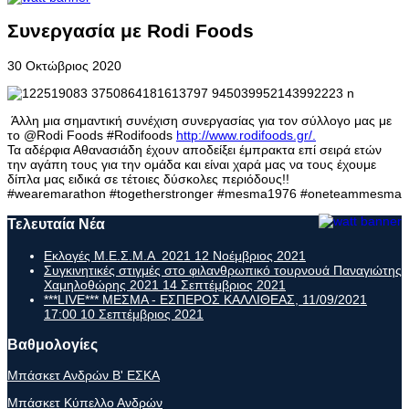
Συνεργασία με Rodi Foods
30 Οκτώβριος 2020
Άλλη μια σημαντική συνέχιση συνεργασίας για τον σύλλογο μας με
το @Rodi Foods #Rodifoods
http://www.rodifoods.gr/.
Τα αδέρφια Αθανασιάδη έχουν αποδείξει έμπρακτα επί σειρά ετών
την αγάπη τους για την ομάδα και είναι χαρά μας να τους έχουμε
δίπλα μας ειδικά σε τέτοιες δύσκολες περιόδους!!
#wearemarathon #togetherstronger #mesma1976 #oneteammesma
Τελευταία Νέα
Εκλογές Μ.Ε.Σ.Μ.Α 2021
12 Νοέμβριος 2021
Συγκινητικές στιγμές στο φιλανθρωπικό τουρνουά Παναγιώτης
Χαμηλοθώρης 2021
14 Σεπτέμβριος 2021
***LIVE*** ΜΕΣΜΑ - ΕΣΠΕΡΟΣ ΚΑΛΛΙΘΕΑΣ, 11/09/2021
17:00
10 Σεπτέμβριος 2021
Βαθμολογίες
Μπάσκετ Ανδρών Β' ΕΣΚΑ
Μπάσκετ Κύπελλο Ανδρών