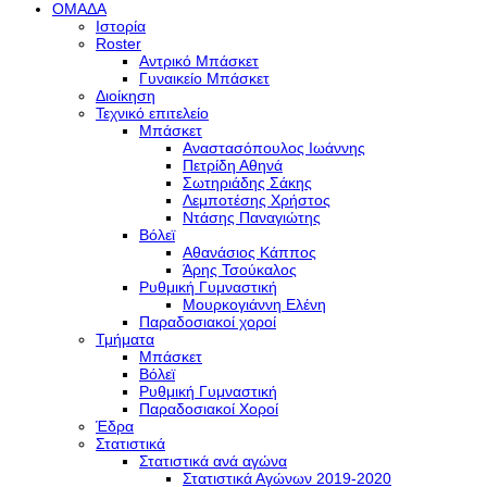
ΟΜΑΔΑ
Ιστορία
Roster
Αντρικό Μπάσκετ
Γυναικείο Μπάσκετ
Διοίκηση
Τεχνικό επιτελείο
Μπάσκετ
Αναστασόπουλος Ιωάννης
Πετρίδη Αθηνά
Σωτηριάδης Σάκης
Λεμποτέσης Χρήστος
Ντάσης Παναγιώτης
Βόλεϊ
Αθανάσιος Κάππος
Άρης Τσούκαλος
Ρυθμική Γυμναστική
Μουρκογιάννη Ελένη
Παραδοσιακοί χοροί
Τμήματα
Μπάσκετ
Βόλεϊ
Ρυθμική Γυμναστική
Παραδοσιακοί Χοροί
Έδρα
Στατιστικά
Στατιστικά ανά αγώνα
Στατιστικά Αγώνων 2019-2020