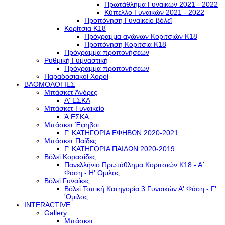
Πρωτάθλημα Γυναικών 2021 - 2022
Κύπελλο Γυναικών 2021 - 2022
Προπόνηση Γυναικείο βόλεϊ
Κορίτσια Κ18
Πρόγραμμα αγώνων Κοριτσιών Κ18
Προπόνηση Κορίτσια Κ18
Πρόγραμμα προπονήσεων
Ρυθμική Γυμναστική
Πρόγραμμα προπονήσεων
Παραδοσιακοί Χοροί
ΒΑΘΜΟΛΟΓΙΕΣ
Μπάσκετ Άνδρες
Α' ΕΣΚΑ
Μπάσκετ Γυναικείο
Ά ΕΣΚΑ
Μπάσκετ Έφηβοι
Γ' ΚΑΤΗΓΟΡΙΑ ΕΦΗΒΩΝ 2020-2021
Μπάσκετ Παίδες
Γ' ΚΑΤΗΓΟΡΙΑ ΠΑΙΔΩΝ 2020-2019
Βόλεϊ Κορασίδες
Πανελλήνιο Πρωτάθλημα Κοριτσιών Κ18 - Α΄
Φαση - H' Ομιλος
Βόλεϊ Γυναίκες
Βόλεϊ Τοπική Κατηγορία 3 Γυναικών Α' Φάση - Γ'
'Ομιλος
INTERACTIVE
Gallery
Μπάσκετ