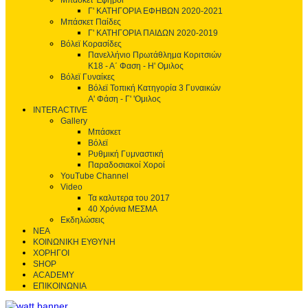
Μπάσκετ Έφηβοι
Γ' ΚΑΤΗΓΟΡΙΑ ΕΦΗΒΩΝ 2020-2021
Μπάσκετ Παίδες
Γ' ΚΑΤΗΓΟΡΙΑ ΠΑΙΔΩΝ 2020-2019
Βόλεϊ Κορασίδες
Πανελλήνιο Πρωτάθλημα Κοριτσιών
Κ18 - Α΄ Φαση - H' Ομιλος
Βόλεϊ Γυναίκες
Βόλεϊ Τοπική Κατηγορία 3 Γυναικών
Α' Φάση - Γ' 'Ομιλος
INTERACTIVE
Gallery
Μπάσκετ
Βόλεϊ
Ρυθμική Γυμναστική
Παραδοσιακοί Χοροί
YouTube Channel
Video
Τα καλυτερα του 2017
40 Χρόνια ΜΕΣΜΑ
Εκδηλώσεις
ΝΕΑ
ΚΟΙΝΩΝΙΚΗ ΕΥΘΥΝΗ
ΧΟΡΗΓΟΙ
SHOP
ACADEMY
ΕΠΙΚΟΙΝΩΝΙΑ