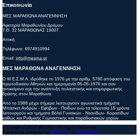
Επικοινωνία
ΜΕΣ ΜΑΡΑΘΩΝΑ ΑΝΑΓΕΝΝΗΣΗ
Αφετηρία Μαραθωνίου Δρόμου
Τ.Θ. 32 ΜΑΡΑΘΩΝΑΣ 19007
Αττική
Τηλέφωνο:
6974910994
Email:
info@mesma.gr
ΜΕΣ ΜΑΡΑΘΩΝΑ ΑΝΑΓΕΝΝΗΣΗ
Ο Μ.Ε.Σ.Μ.Α. ιδρύθηκε το 1976 με την αριθμ. 5780 απόφαση του
πρωτοδικείου Αθηνών και ημερομηνία 06-05-1976 και σαν
αντικείμενο ειχε την ανάπτυξη πολιτιστικής και επιμορφωτικής
δράσης στον Μαραθώνα.
Από το 1988 μέχρι σήμερα λειτουργούν αγωνιστικά τμήματα
Μπάσκετ Ανδρών - Εφήβων - Παίδων ενώ τα τελευταία 15 χρόνια
λειτουργούν και τμήματα Βόλεϊ Γυναικών - Νεανίδων- Κορασίδων
καθώς και Ρυθμικής Γυμναστικής και παραδοσιακών χορών.
Copyright © 2017 MESMA - All Rights Reserved.
Powered & Designed by
MXcom.gr
&
web-idea.gr