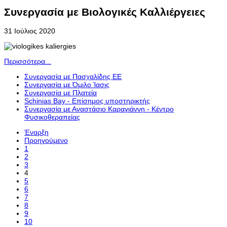
Συνεργασία με Βιολογικές Καλλιέργειες
31 Ιούλιος 2020
Περισσότερα...
Συνεργασία με Πασχαλίδης ΕΕ
Συνεργασία με Όμιλο Ίασις
Συνεργασία με Πλατεία
Schinias Bay - Επίσημος υποστηρικτής
Συνεργασία με Αναστάσιο Καραγιάννη - Κέντρο
Φυσικοθεραπείας
Έναρξη
Προηγούμενο
1
2
3
4
5
6
7
8
9
10